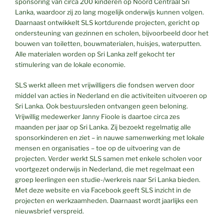
sponsoring van circa 200 kinderen op Noord Centraal Sri
Lanka, waardoor zij zo lang mogelijk onderwijs kunnen volgen.
Daarnaast ontwikkelt SLS kortdurende projecten, gericht op
ondersteuning van gezinnen en scholen, bijvoorbeeld door het
bouwen van toiletten, bouwmaterialen, huisjes, waterputten.
Alle materialen worden op Sri Lanka zelf gekocht ter
stimulering van de lokale economie.
SLS werkt alleen met vrijwilligers die fondsen werven door
middel van acties in Nederland en die activiteiten uitvoeren op
Sri Lanka. Ook bestuursleden ontvangen geen beloning.
Vrijwillig medewerker Janny Fioole is daartoe circa zes
maanden per jaar op Sri Lanka. Zij bezoekt regelmatig alle
sponsorkinderen en ziet – in nauwe samenwerking met lokale
mensen en organisaties – toe op de uitvoering van de
projecten. Verder werkt SLS samen met enkele scholen voor
voortgezet onderwijs in Nederland, die met regelmaat een
groep leerlingen een studie-/werkreis naar Sri Lanka bieden.
Met deze website en via Facebook geeft SLS inzicht in de
projecten en werkzaamheden. Daarnaast wordt jaarlijks een
nieuwsbrief verspreid.