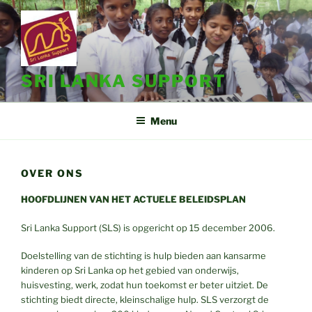
Ga
naar
de
inhoud
SRI LANKA SUPPORT
Menu
OVER ONS
HOOFDLIJNEN VAN HET ACTUELE BELEIDSPLAN
Sri Lanka Support (SLS) is opgericht op 15 december 2006.
Doelstelling van de stichting is hulp bieden aan kansarme
kinderen op Sri Lanka op het gebied van onderwijs,
huisvesting, werk, zodat hun toekomst er beter uitziet. De
stichting biedt directe, kleinschalige hulp. SLS verzorgt de