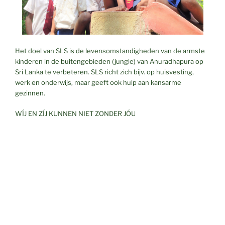
Het doel van SLS is de levensomstandigheden van de armste
kinderen in de buitengebieden (jungle) van Anuradhapura op
Sri Lanka te verbeteren. SLS richt zich bijv. op huisvesting,
werk en onderwijs, maar geeft ook hulp aan kansarme
gezinnen.
WÍJ EN ZÍJ KUNNEN NIET ZONDER JÓU
SLS koopt in Sri Lanka artikelen of onderdelen en stimuleert
daarmee de lokale markt. De plaatselijke bevolking doet zelf de
projectvoorstellen. Er is nauw overleg met scholen, gezinnen,
lokale organisaties en bijv. de KvK in Sri Lanka. Hiervoor
verblijft Janny Fioole, veldwerker, ieder jaar zes maanden op Sri
Lanka.
Werkgebied Sri Lanka Support: