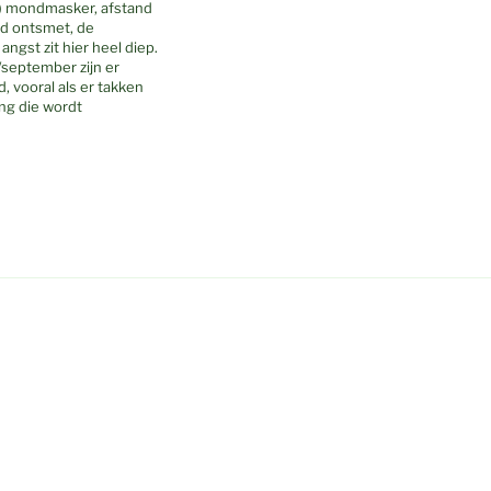
bel) mondmasker, afstand
rd ontsmet, de
ngst zit hier heel diep.
/september zijn er
 vooral als er takken
ing die wordt