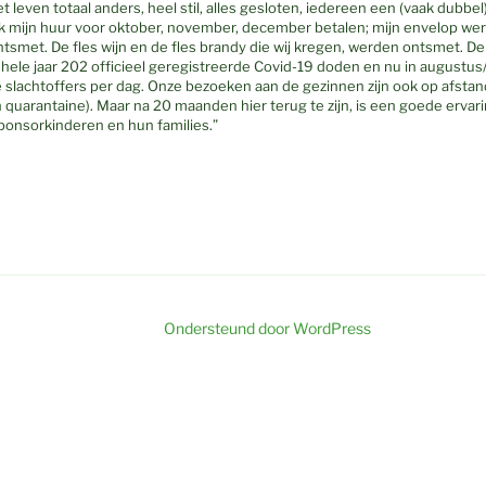
 het leven totaal anders, heel stil, alles gesloten, iedereen een (vaak dub
 ik mijn huur voor oktober, november, december betalen; mijn envelop we
tsmet. De fles wijn en de fles brandy die wij kregen, werden ontsmet. De a
 hele jaar 202 officieel geregistreerde Covid-19 doden en nu in augustus
slachtoffers per dag. Onze bezoeken aan de gezinnen zijn ook op afstand,
in quarantaine). Maar na 20 maanden hier terug te zijn, is een goede ervar
onsorkinderen en hun families.”
Ondersteund door WordPress