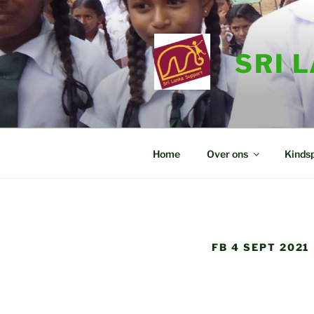
Ga
naar
de
SRI 
inhoud
Home
Over ons
Kinds
FB 4 SEPT 2021