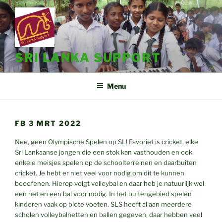
Ga
naar
de
inhoud
SRI LANKA SUPPORT
Menu
FB 3 MRT 2022
Nee, geen Olympische Spelen op SL! Favoriet is cricket, elke
Sri Lankaanse jongen die een stok kan vasthouden en ook
enkele meisjes spelen op de schoolterreinen en daarbuiten
cricket. Je hebt er niet veel voor nodig om dit te kunnen
beoefenen. Hierop volgt volleybal en daar heb je natuurlijk wel
een net en een bal voor nodig. In het buitengebied spelen
kinderen vaak op blote voeten. SLS heeft al aan meerdere
scholen volleybalnetten en ballen gegeven, daar hebben veel