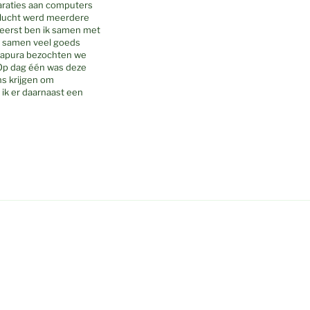
paraties aan computers
n vlucht werd meerdere
 eerst ben ik samen met
er samen veel goeds
hapura bezochten we
 Op dag één was deze
ns krijgen om
 ik er daarnaast een