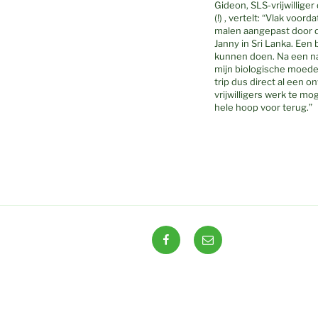
Gideon, SLS-vrijwillige
(!) , vertelt: “Vlak voo
malen aangepast door de
Janny in Sri Lanka. Een
kunnen doen. Na een n
mijn biologische moeder
trip dus direct al een o
vrijwilligers werk te mo
hele hoop voor terug.”
Facebook
E-
mail