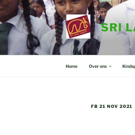
Ga
naar
de
SRI 
inhoud
Home
Over ons
Kinds
FB 21 NOV 2021