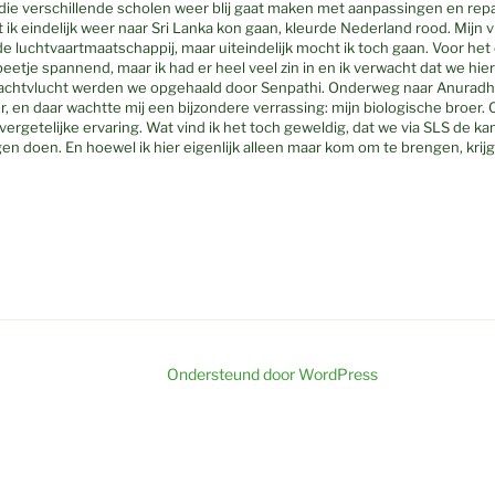
r die verschillende scholen weer blij gaat maken met aanpassingen en re
rdat ik eindelijk weer naar Sri Lanka kon gaan, kleurde Nederland rood. Mij
 luchtvaartmaatschappij, maar uiteindelijk mocht ik toch gaan. Voor het
 beetje spannend, maar ik had er heel veel zin in en ik verwacht dat we hi
achtvlucht werden we opgehaald door Senpathi. Onderweg naar Anurad
, en daar wachtte mij een bijzondere verrassing: mijn biologische broer.
nvergetelijke ervaring. Wat vind ik het toch geweldig, dat we via SLS de ka
gen doen. En hoewel ik hier eigenlijk alleen maar kom om te brengen, krijg
Ondersteund door WordPress