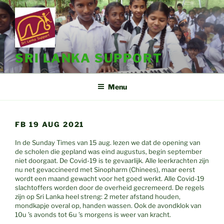
Ga
naar
de
inhoud
SRI LANKA SUPPORT
Menu
FB 19 AUG 2021
In de Sunday Times van 15 aug. lezen we dat de opening van
de scholen die gepland was eind augustus, begin september
niet doorgaat. De Covid-19 is te gevaarlijk. Alle leerkrachten zijn
nu net gevaccineerd met Sinopharm (Chinees), maar eerst
wordt een maand gewacht voor het goed werkt. Alle Covid-19
slachtoffers worden door de overheid gecremeerd. De regels
zijn op Sri Lanka heel streng: 2 meter afstand houden,
mondkapje overal op, handen wassen. Ook de avondklok van
10u ’s avonds tot 6u ’s morgens is weer van kracht.