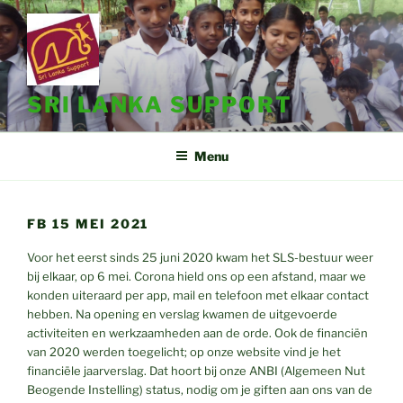
Ga
naar
de
inhoud
SRI LANKA SUPPORT
Menu
FB 15 MEI 2021
Voor het eerst sinds 25 juni 2020 kwam het SLS-bestuur weer
bij elkaar, op 6 mei. Corona hield ons op een afstand, maar we
konden uiteraard per app, mail en telefoon met elkaar contact
hebben. Na opening en verslag kwamen de uitgevoerde
activiteiten en werkzaamheden aan de orde. Ook de financiën
van 2020 werden toegelicht; op onze website vind je het
financiële jaarverslag. Dat hoort bij onze ANBI (Algemeen Nut
Beogende Instelling) status, nodig om je giften aan ons van de