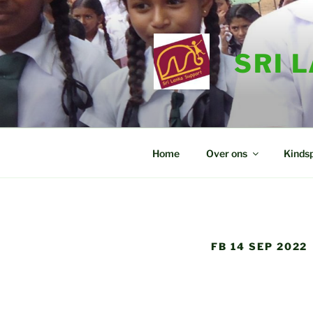
Ga
naar
de
SRI 
inhoud
Home
Over ons
Kinds
FB 14 SEP 2022