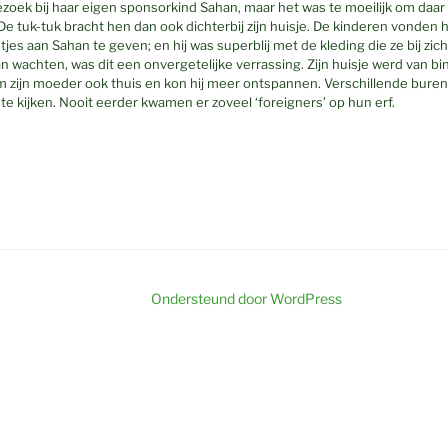
oek bij haar eigen sponsorkind Sahan, maar het was te moeilijk om daar
e tuk-tuk bracht hen dan ook dichterbij zijn huisje. De kinderen vonden 
es aan Sahan te geven; en hij was superblij met de kleding die ze bij zic
aan wachten, was dit een onvergetelijke verrassing. Zijn huisje werd van b
 zijn moeder ook thuis en kon hij meer ontspannen. Verschillende buren
 kijken. Nooit eerder kwamen er zoveel ‘foreigners’ op hun erf.
Ondersteund door WordPress