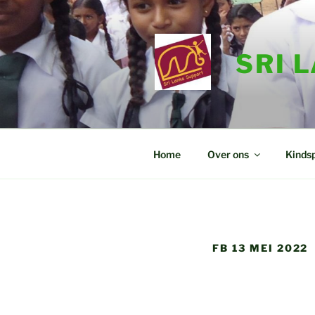
Ga
naar
de
SRI 
inhoud
Home
Over ons
Kinds
FB 13 MEI 2022