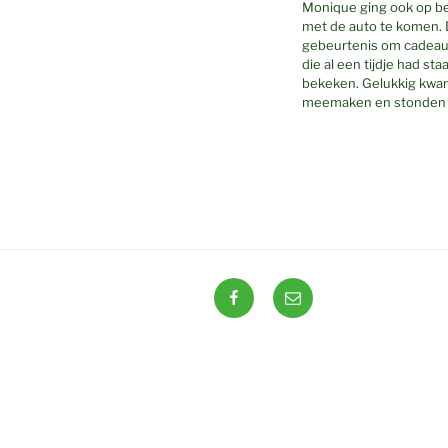
Monique ging ook op bez
met de auto te komen. D
gebeurtenis om cadeautj
die al een tijdje had st
bekeken. Gelukkig kwam
meemaken en stonden te
Facebook
E-
mail