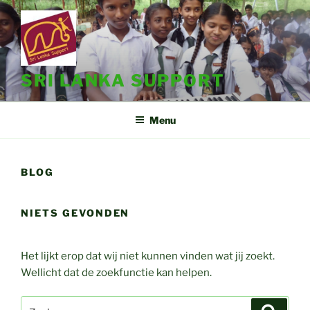
Ga
naar
de
inhoud
SRI LANKA SUPPORT
Menu
BLOG
NIETS GEVONDEN
Het lijkt erop dat wij niet kunnen vinden wat jij zoekt.
Wellicht dat de zoekfunctie kan helpen.
Zoeken
Zoeke