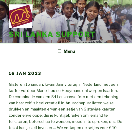
Ga
naar
de
inhoud
SRI LANKA SUPPORT
Menu
16 JAN 2023
Gisteren,15 januari, kwam Janny terug in Nederland met een
koffer vol door Marie-Louise Hooymans ontworpen kaarten.
De combinatie van een Sri Lankaanse foto met een tekening
van haar zelf is heel creatief! In Anuradhapura lieten we ze
drukken en maakten ervan een setje van 6 stevige kaarten,
zonder enveloppe, die je kunt gebruiken om iemand te
feliciteren, beterschap te wensen, moed in te spreken, enz. De
tekst kan je zelf invullen … We verkopen de setjes voor € 10.