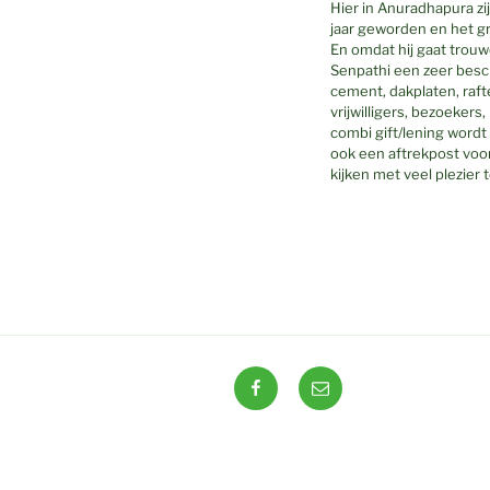
Hier in Anuradhapura zij
jaar geworden en het gra
En omdat hij gaat trou
Senpathi een zeer besc
cement, dakplaten, raft
vrijwilligers, bezoeker
combi gift/lening wordt
ook een aftrekpost voor 
kijken met veel plezier 
Facebook
E-
mail