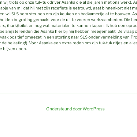
n wij trots op onze tuk-tuk driver Asanka die al die jaren met ons werkt.
pje van mij dat hij met zijn racefiets is getrouwd, gaat binnenkort niet m
wen wil SLS hem steunen om zijn keuken en badkamertje af te bouwen. A
heiden begroting gemaakt voor de uit te voeren werkzaamheden. Die be
ers, (hurk)toilet en nog wat materialen te kunnen kopen. Ik heb een opr
s, belangstellenden die Asanka hier bij mij hebben meegemaakt. De vraag om
 vaak positief omgezet in een storting naar SLS onder vermelding van P
de belasting!). Voor Asanka een extra reden om zijn tuk-tuk ritjes en alle
te blijven doen.
Ondersteund door WordPress