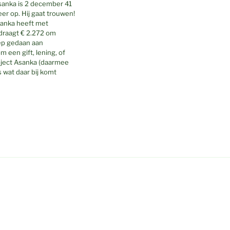
 Asanka is 2 december 41
eer op. Hij gaat trouwen!
sanka heeft met
draagt € 2.272 om
oep gedaan aan
 een gift, lening, of
roject Asanka (daarmee
s wat daar bij komt