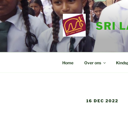
Ga
naar
de
SRI 
inhoud
Home
Over ons
Kinds
16 DEC 2022